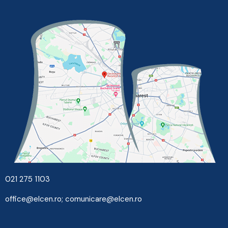
021 275 1103
office@elcen.ro
;
comunicare@elcen.ro