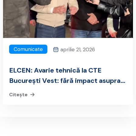
Comunicate
aprilie 21, 2026
ELCEN: Avarie tehnică la CTE
București Vest: fără impact asupra
consumatorilor de energie electrică
Citește