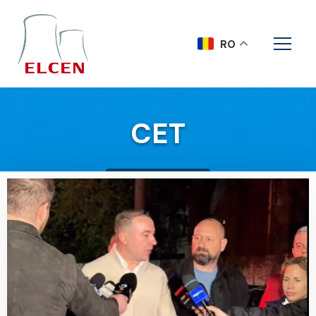
RO
CET
Acasa
"CET"